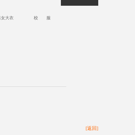
男女大衣
校 服
[返回]